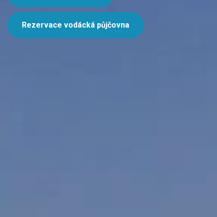
Rezervace vodácká půjčovna