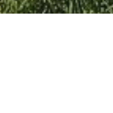
Sezóna 2026
Vážení hosté, Bude nám velkým potěšení vás přivítat
v kempu v Dobřichovicích na břehu řeky Berounky. Autokemp
je v provozu od dubna do října, podle počasí nebo po dohodě
se správcem může být provoz i prodloužen. Věříme, že
oceníte přípojné sloupky pro karavany, volejbal, molo na
koupání, sociální zařízení, WC, venkovních sprchy s pitnou
vodou, letní převlékárny, venkovní stoly, lavice, zastřešená
odpočívadla a mnohé další, jako třeba nádherný výhled přes
řeku na zámek. Nabízíme vám služby naší vodácké půjčovny,
která se především specializuje na rodiny s dětmi. Nabízíme
proto trojmístné a dvoumístné kanoe a kompletní vybavení na
vodu, také můžete okusit zažít jednodenní výlet na lodi ze
Srbska do Dobřichovic. Také si u nás v bistru můžeme půjčit