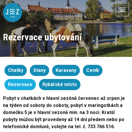
Rezervace ubytování
Chatky
Stany
Karavany
Ceník
Rezervace
Rybářské místo
Pobyt v chatkách v hlavní sezóně červenec až srpen je
na týden od soboty do soboty, pobyt v maringotkách a
domečku 5 je v hlavní sezoně min. na 3 noci. Kratší
pobyty můžou být provedeny až 14 dní předem nebo po
telefonické domluvě, volejte na tel. č. 733 766 516.