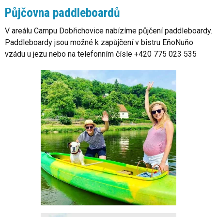
Půjčovna paddleboardů
V areálu Campu Dobřichovice nabízíme půjčení paddleboardy.
Paddleboardy jsou možné k zapůjčení v bistru EňoNuňo
vzádu u jezu nebo na telefonním čísle +420 775 023 535