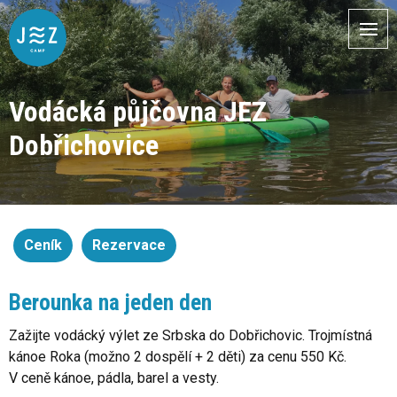
Vodácká půjčovna JEZ
Dobřichovice
Ceník
Rezervace
Berounka na jeden den
Zažijte vodácký výlet ze Srbska do Dobřichovic. Trojmístná
kánoe Roka (možno 2 dospělí + 2 děti) za cenu 550 Kč.
V ceně kánoe, pádla, barel a vesty.