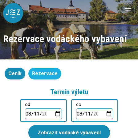
Rezervace vodáckého vybavení
Ceník
Rezervace
Termín výletu
od
do
Zobrazit vodácké vybavení