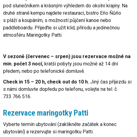
pod slunečníkem a krásným výhledem do okolní krajiny. Na
druhé straně kempu najdete restauraci, bistro Eňo Ňůňo
s pláží a koupáním, s možností půjčení kanoe nebo
paddleboardu. Přijeďte si užít klid, přírodu a jedinečnou
atmosféru Maringotky Patti.
V sezoně (červenec – srpen) jsou rezervace možné na
min. počet 3 nocí,
kratší pobyty jsou možné až 14 dní
předem, nebo po telefonické domluvě.
Check in 15 – 20 h, check out do 10 h.
Jiný čas příjezdu si
s námi domluvte dopředu po telefonu, volejte na tel. č.
733 766 516.
Rezervace maringotky Patti
Vyberte termín ubytování (zaklikněte začátek a konec
ubytování) a rezervujte si maringotku Patti.