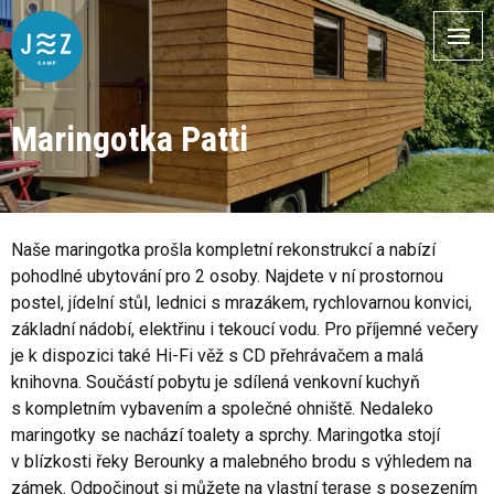
Maringotka Patti
Naše maringotka prošla kompletní rekonstrukcí a nabízí
pohodlné ubytování pro 2 osoby. Najdete v ní prostornou
postel, jídelní stůl, lednici s mrazákem, rychlovarnou konvici,
základní nádobí, elektřinu i tekoucí vodu. Pro příjemné večery
je k dispozici také Hi-Fi věž s CD přehrávačem a malá
knihovna. Součástí pobytu je sdílená venkovní kuchyň
s kompletním vybavením a společné ohniště. Nedaleko
maringotky se nachází toalety a sprchy. Maringotka stojí
v blízkosti řeky Berounky a malebného brodu s výhledem na
zámek. Odpočinout si můžete na vlastní terase s posezením